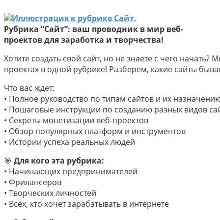
Рубрика
“Сайт”:
ваш
проводник
в
мир
веб-
проектов
для
заработка
и
творчества!
Хотите
создать
свой
сайт,
но
не
знаете
с
чего
начать?
М
проектах
в
одной
рубрике!
Разберем,
какие
сайты
быва
Что
вас
ждет:
•
Полное
руководство
по
типам
сайтов
и
их
назначени
•
Пошаговые
инструкции
по
созданию
разных
видов
са
•
Секреты
монетизации
веб-проектов
•
Обзор
популярных
платформ
и
инструментов
•
Истории
успеха
реальных
людей
🎯
Для
кого
эта
рубрика:
•
Начинающих
предпринимателей
•
Фрилансеров
•
Творческих
личностей
•
Всех,
кто
хочет
зарабатывать
в
интернете