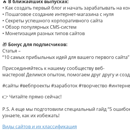
🔥
В
ближайших
выпусках:
•
Как
создать
первый
блог
и
начать
зарабатывать
на
кон
•
Пошаговое
создание
интернет-магазина
с
нуля
•
Секреты
успешного
корпоративного
сайта
•
Обзор
популярных
CMS-систем
•
Монетизация
разных
типов
сайтов
🎁
Бонус
для
подписчиков:
С
татья
–
“10
самых
прибыльных
идей
для
вашего
первого
сайта”
Присоединяйтесь
к
нашему
сообществу
веб-
мастеров!
Делимся
опытом,
помогаем
друг
другу
и
созд
#сайты
#вебпроекты
#заработок
#творчество
#интерне
👉
Читайте
прямо
сейчас!
P.S.
А
еще
мы
подготовили
специальный
гайд
“5
ошибо
узнаете,
как
их
избежать!
Виды сайтов и их классификация